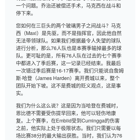
一个问题。乔治还被偿还手术，马克西在战斗和
停下来。
您如何在三巨头的两个玻璃男子之间战斗？马克
西（Maxi）是先驱，而不是指挥官，因此他自然
无法带领球队。如果我们根据最令人失望的球队
进行分析，那么76人队也是本赛季输掉最多的球
队。更可耻的是，所有76人队在过去的七个赛季
中都进入了季后赛，这一记录已经结束。我最后
一次错过季后赛是16-17赛季。我们只能说自詹姆
斯·哈登（James Harden）离开费城以来，整个
团队开始下坡。这不是费城的贬义观点，这是事
实。
我们为什么这么说？这是因为当哈登在费城时，
恩比德不需要受伤提早回来，他可以轻伤地康
复。上个赛季，在Embiid受到Cumingga的伤害
之前，他实际上处于极限状态。我们只需要以每
场比赛38分的最大输出获胜。当时，我们认为76