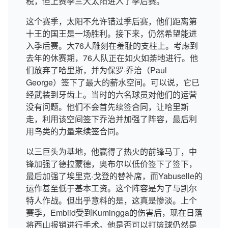
税，但上赛季三大太阳进入了季后赛。
这个赛季，太阳不允许错过季后赛，他们距离第
十王的国王是一场胜利。接下来，仍然希望能进
入季后赛。大76人雕刻在羞耻的支柱上。考虑到
去年的休赛期，76人队正在如火如荼地进行。他
们放弃了哈里斯，并为保罗·乔治（Paul
George）签下了最大的薪水空间。可以说，它已
经武装到牙齿上。当时的六名球员对他们的运营
没有问题。他们不会首先续签合同，让哈里斯
走，利用该空间签下乔治并加强了阵容，最后利
用鸟类的力量来续签合同。
以三巨头为基地，他赢得了热火的前锋马丁，中
锋加强了德拉蒙德，奥布尔以低价签下了签下，
最后加强了埃里克·戈登的替补席，而Yabuselle的
运作甚至低于基本工资。这个阵容是为了与凯尔
特人作战。但出乎意料的是，这真是惨淡。上个
赛季，Embiid受到Kumingga的伤害后，现在日落
将西山报销进行手术。他是否可以打篮球仍然是