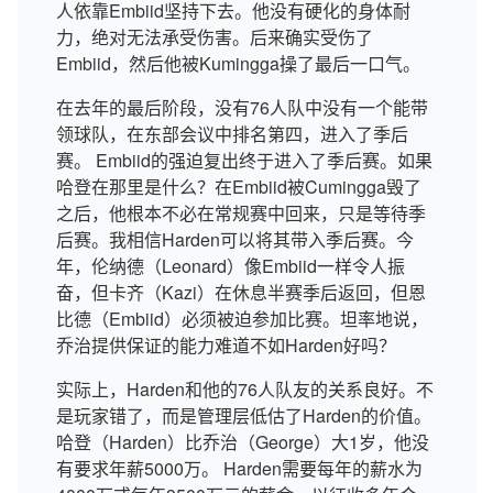
人依靠Embiid坚持下去。他没有硬化的身体耐
力，绝对无法承受伤害。后来确实受伤了
Embiid，然后他被Kumingga操了最后一口气。
在去年的最后阶段，没有76人队中没有一个能带
领球队，在东部会议中排名第四，进入了季后
赛。 Embiid的强迫复出终于进入了季后赛。如果
哈登在那里是什么？在Embiid被Cumingga毁了
之后，他根本不必在常规赛中回来，只是等待季
后赛。我相信Harden可以将其带入季后赛。今
年，伦纳德（Leonard）像Embiid一样令人振
奋，但卡齐（Kazi）在休息半赛季后返回，但恩
比德（Embiid）必须被迫参加比赛。坦率地说，
乔治提供保证的能力难道不如Harden好吗？
实际上，Harden和他的76人队友的关系良好。不
是玩家错了，而是管理层低估了Harden的价值。
哈登（Harden）比乔治（George）大1岁，他没
有要求年薪5000万。 Harden需要每年的薪水为