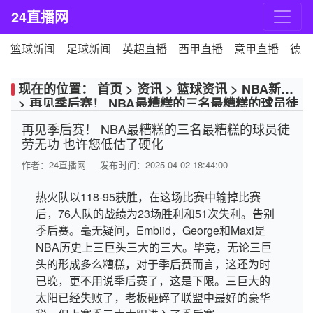
24直播网
篮球新闻
足球新闻
英超直播
西甲直播
意甲直播
德甲
现在的位置：
首页
>
资讯
>
篮球资讯
>
NBA新闻
>
再见季后赛！ NBA最糟糕的三名最糟糕的球员徒
劳无功 也许您低估了硬化
再见季后赛！ NBA最糟糕的三名最糟糕的球员徒
劳无功 也许您低估了硬化
作者：
24直播网
发布时间：2025-04-02 18:44:00
热火队以118-95获胜，在这场比赛中输掉比赛
后，76人队的战绩为23场胜利和51次失利。告别
季后赛。毫无疑问，Embiid，George和Maxi是
NBA历史上三巨头三大的三大。毕竟，无论三巨
头的形成多么糟糕，对于季后赛而言，这还为时
已晚，更不用说季后赛了，这是下限。三巨大的
太阳已经失败了，老板砸碎了联盟中最好的豪华