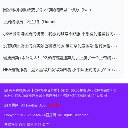
阿密的纸牌游戏引起了人们的关注
国家橄榄球队改变了令人惊叹的阵型！伊万（Ivan
上周的球员：杜兰特（Durant
小SA谈论塔图姆的伤害：我感到非常不舒服 不想看到这些我向他
道歉
没有咖喱 勇士的真实颜色将被揭示 谁注意到威金斯 他讨厌他的老
老板
偷詹姆斯+杀死湖人！ 22岁的雷霆遗弃儿子上演了一个上帝的剧
本：疯狂的反击争夺1亿元人民币的合同
NBA最新排名：湖人赢得并获得第四名 小牛队正式淘汰了9th + 76
人
[高哥评解员]解说【欧冠杯平台直播】08-31 00:00免费进行欧冠杯第0轮欧
冠杯比赛现场直播确保您不错过任何一次欧冠的精彩瞬间 | 24直播网
24直播网 | All Football App
网站地图
Copyright © 2021-2024 24直播网. All Rights Reserved.
友情链接
百度
腾讯
新浪
淘宝