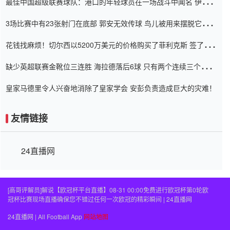
最佳中国超级联赛球队：港口的年轻球员在一场战斗中闻名 伊万放
弃了泰桑（Taishan）
3场比赛中有23张射门在底部 郭安无效传球 鸟儿被用来摆脱它
Setien痴迷于三名后卫
花钱找麻烦！切尔西以5200万美元的价格购买了菲利克斯 签了7年
并在半年内租了夏窗口
缺少英超联赛金靴位三连胜 海拉德落后6球 只有两个连续三个连续
三靴
皇家马德里令人兴奋地消除了皇家学会 安彭负责造成巨大的灾难！
友情链接
24直播网
[高哥评解员]解说【欧冠杯平台直播】08-31 00:00免费进行欧冠杯第0轮欧
冠杯比赛现场直播确保您不错过任何一次欧冠的精彩瞬间 | 24直播网
24直播网 | All Football App
网站地图