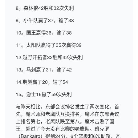
8。森林狼42胜和32次失利
9。小牛队赢了37，输了38
10。国王赢得36，输了38
11。太阳队赢得了35次赢得39
12.越野开拓者32胜和42次失利
13。马刺赢了31，输了42
14.鹈鹕赢了20，输了54
15。爵士16赢了59次失利
与昨天相比，东部会议排名发生了两次变化。首
先，魔术师和老鹰队互换排名，魔术在东部会议
上排名第七，老鹰队跌至第八。魔术击败了国
王，超过了今天没有比赛的老鹰队。班克罗
（Bankairo）得到24分，6个篮板和6次助攻，瓦