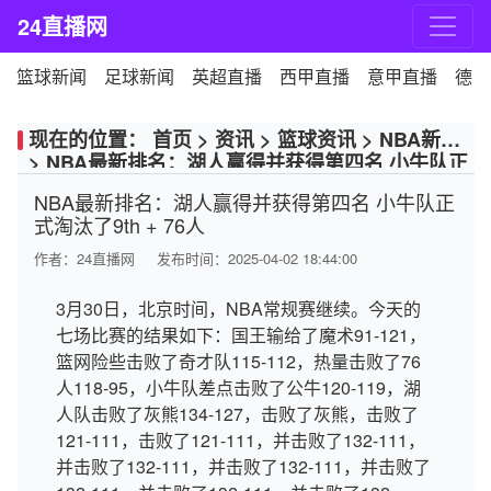
24直播网
篮球新闻
足球新闻
英超直播
西甲直播
意甲直播
德甲
现在的位置：
首页
>
资讯
>
篮球资讯
>
NBA新闻
>
NBA最新排名：湖人赢得并获得第四名 小牛队正
式淘汰了9th + 76人
NBA最新排名：湖人赢得并获得第四名 小牛队正
式淘汰了9th + 76人
作者：
24直播网
发布时间：2025-04-02 18:44:00
3月30日，北京时间，NBA常规赛继续。今天的
七场比赛的结果如下：国王输给了魔术91-121，
篮网险些击败了奇才队115-112，热量击败了76
人118-95，小牛队差点击败了公牛120-119，湖
人队击败了灰熊134-127，击败了灰熊，击败了
121-111，击败了121-111，并击败了132-111，
并击败了132-111，并击败了132-111，并击败了